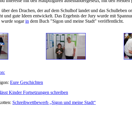
und Interesse mit den Hauptfiguren auseinandergesetzt, mit den Helden g
" über den Drachen, der auf dem Schulhof landet und das Schulleben ord
ht und gute Ideen entwickelt. Das Ergebnis der Jury wurde mit Spannung
e wurde sogar
in
dem Buch "Sigon und meine Stadt" veröffentlicht.
on:
Sigon:
Eure Geschichten
ässt Kinder Fortsetzungen schreiben
kotten:
Schreibwettbewerb „Sigon und meine Stadt“