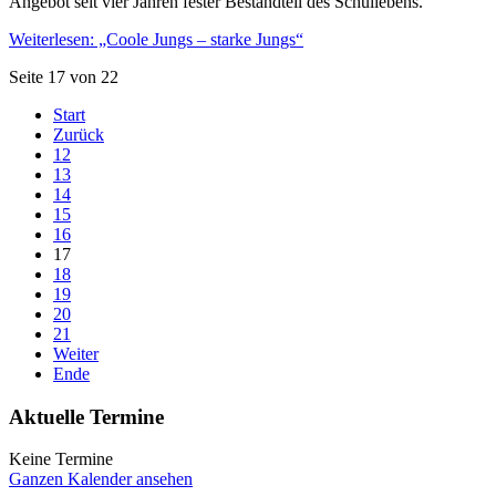
Angebot seit vier Jahren fester Bestandteil des Schullebens.
Weiterlesen: „Coole Jungs – starke Jungs“
Seite 17 von 22
Start
Zurück
12
13
14
15
16
17
18
19
20
21
Weiter
Ende
Aktuelle Termine
Keine Termine
Ganzen Kalender ansehen