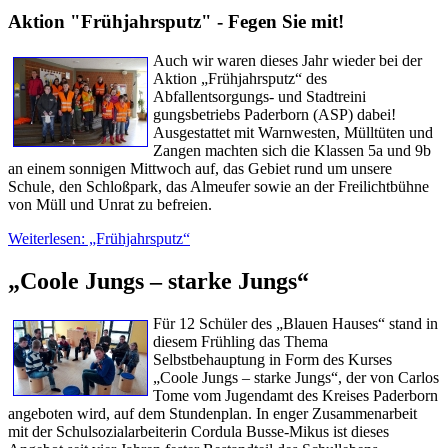
Aktion "Frühjahrsputz" - Fegen Sie mit!
Auch wir waren dieses Jahr wieder bei der
Aktion „Frühjahrsputz“ des
Abfallentsorgungs- und Stadtre
ini
gungsbetriebs Paderborn (ASP) dabei!
Ausgestattet mit Warnwesten, Mülltüten und
Zangen machten sich die Klassen 5a und 9b
an einem sonnigen Mittwoch auf, das Gebiet rund um unsere
Schule, den Schloßpark, das Almeufer sowie an der Freilichtbühne
von Müll und Unrat zu befreien.
Weiterlesen: „Frühjahrsputz“
„Coole Jungs – starke Jungs“
Für 12 Schüler des „Blauen Hauses“ stand in
diesem Frühling das Thema
Selbstbehauptung in Form des Kurses
„Coole Jungs – starke Jungs“, der von Carlos
Tome vom Jugendamt des Kreises Paderborn
angeboten wird, auf dem Stundenplan. In enger Zusammenarbeit
mit der Schulsozialarbeiterin Cordula Busse-Mikus ist dieses